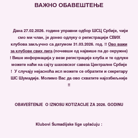
ВАЖНО ОБАВЕШТЕЊЕ
Дана 27.02.2026. године управни одбор ШСЦ Србије, чији
смо ми члан, је донео одлуку о регистрацији СВИХ
клубова закључно са датумом 31.03.2026. гoд. !!
Ово важи
за клубове свих лига
(почевши од највише па до окружне)
!
Више информација у вези регистрације клуба и те одлуке
можете наћи на сајту шаховског савеза Централне Србије
! У случају нејасноћа исл можете се обратити и секретару
ШС Шумадије. Молимо Вас да ово схватите најозбиљније
!!
OBAVEŠTENJE
O IZNOSU KOTIZACIJE ZA 2026. GODINU
Klubovi Šumadijske lige uplaćuju :