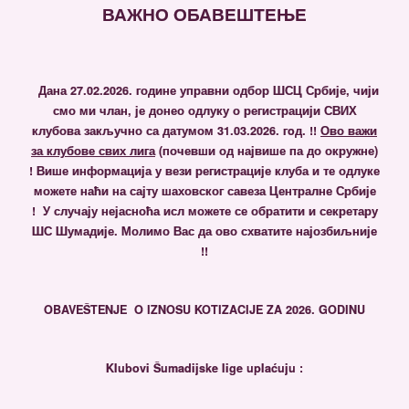
ВАЖНО ОБАВЕШТЕЊЕ
Дана 27.02.2026. године управни одбор ШСЦ Србије, чији
смо ми члан, је донео одлуку о регистрацији СВИХ
клубова закључно са датумом 31.03.2026. гoд. !!
Ово важи
за клубове свих лига
(почевши од највише па до окружне)
!
Више информација у вези регистрације клуба и те одлуке
можете наћи на сајту шаховског савеза Централне Србије
! У случају нејасноћа исл можете се обратити и секретару
ШС Шумадије. Молимо Вас да ово схватите најозбиљније
!!
OBAVEŠTENJE
O IZNOSU KOTIZACIJE ZA 2026. GODINU
Klubovi Šumadijske lige uplaćuju :