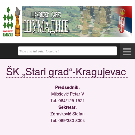
ŠK „Stari grad“-Kragujevac
Predsednik:
Milošević Petar V
Tel: 064/125 1521
Sekretar:
Zdravković Stefan
Tel: 069/380 8004