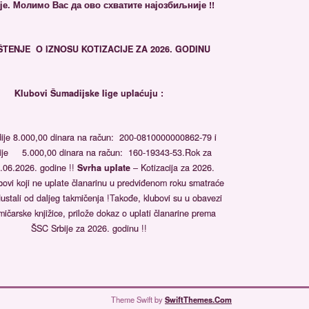
е. Молимо Вас да ово схватите најозбиљније !!
ŠTENJE
O IZNOSU KOTIZACIJE ZA 2026. GODINU
Klubovi Šumadijske lige uplaćuju :
je 8.000,00 dinara na račun: 200-0810000000862-79 i
ije 5.000,00 dinara na račun: 160-19343-53.Rok za
.06.2026. godine !!
Svrha uplate
– Kotizacija za 2026.
bovi koji ne uplate članarinu u predviđenom roku smatraće
ustali od daljeg takmičenja !Takođe, klubovi su u obavezi
mičarske knjižice, prilože dokaz o uplati članarine prema
ŠSC Srbije za 2026. godinu !!
Theme Swift by
SwiftThemes.Com