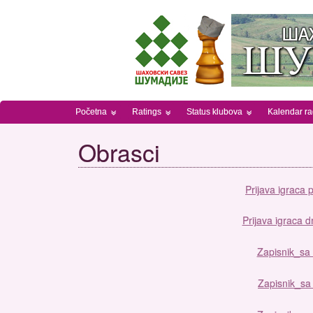
Početna
Ratings
Status klubova
Kalendar r
Obrasci
Prijava igraca 
Prijava igraca 
Zapisnik_sa
Zapisnik_sa