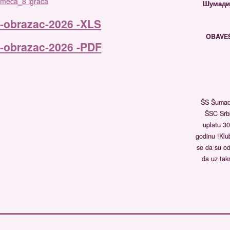
 meča_8 igraca
Шумадиј
a-obrazac-2026 -XLS
OBAVE
a-obrazac-2026 -PDF
ŠS Šumadi
ŠSC Srb
uplatu 30
godinu !Klu
se da su od
da uz tak