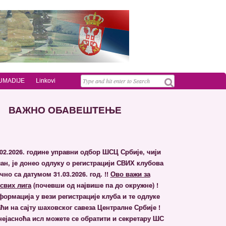
 ŠUMADIJE
Linkovi
ВАЖНО ОБАВЕШТЕЊЕ
02.2026. године управни одбор ШСЦ Србије, чији
ан, је донео одлуку о регистрацији СВИХ клубова
но са датумом 31.03.2026. гoд. !!
Ово важи за
свих лига
(почевши од највише па до окружне) !
ормација у вези регистрације клуба и те одлуке
ћи на сајту шаховског савеза Централне Србије !
 нејасноћа исл можете се обратити и секретару ШС