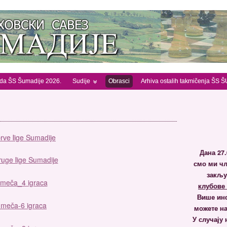
ada ŠS Šumadije 2026.
Sudije
Obrasci
Arhiva ostalih takmičenja ŠS
prve lige Sumadije
Дана 27.
druge lige Sumadije
смо ми чл
закључ
 meča_4 igraca
клубове 
Више инф
 meča-6 igraca
можете на
У случају