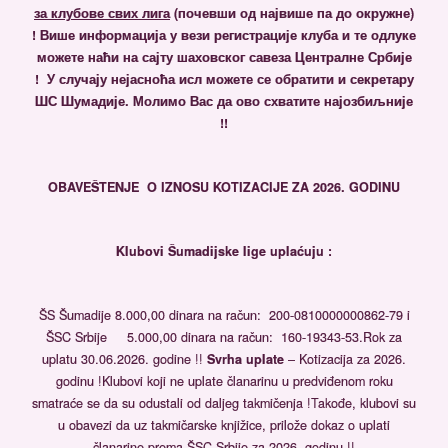
за клубове свих лига
(почевши од највише па до окружне)
!
Више информација у вези регистрације клуба и те одлуке
можете наћи на сајту шаховског савеза Централне Србије
! У случају нејасноћа исл можете се обратити и секретару
ШС Шумадије. Молимо Вас да ово схватите најозбиљније
!!
OBAVEŠTENJE
O IZNOSU KOTIZACIJE ZA 2026. GODINU
Klubovi Šumadijske lige uplaćuju :
ŠS Šumadije 8.000,00 dinara na račun: 200-0810000000862-79 i
ŠSC Srbije 5.000,00 dinara na račun: 160-19343-53.Rok za
uplatu 30.06.2026. godine !!
Svrha uplate
– Kotizacija za 2026.
godinu !Klubovi koji ne uplate članarinu u predviđenom roku
smatraće se da su odustali od daljeg takmičenja !Takođe, klubovi su
u obavezi da uz takmičarske knjižice, prilože dokaz o uplati
članarine prema ŠSC Srbije za 2026. godinu !!