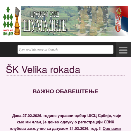
ŠK Velika rokada
ВАЖНО ОБАВЕШТЕЊЕ
Дана 27.02.2026. године управни одбор ШСЦ Србије, чији
смо ми члан, је донео одлуку о регистрацији СВИХ
клубова закључно са датумом 31.03.2026. гoд. !!
Ово важи