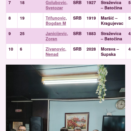
7
18
Golubovic,
SRB
1927
Straževica
5
Svetozar
– Batočina
8
19
Trifunovic,
SRB
1919
Maršić –
5
Bogdan M
Kragujevac
9
25
Janicijevic,
SRB
1883
Straževica
4
Zoran
– Batočina
10
6
Zivanovic,
SRB
2028
Morava –
4
Nenad
Supska