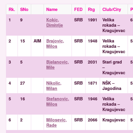
Rk.
SNo
Name
FED
Rtg
Club/City
P
1
9
Kokic,
SRB
1991
Velika
6
Dimitrije
rokada –
Kragujevac
2
15
AIM
Brajovic,
SRB
1948
Velika
5
Milos
rokada –
Kragujevac
3
5
Bjelanovic,
SRB
2031
Stari grad
5
Mile
–
Kragujevac
4
27
Nikolic,
SRB
1871
NŠK –
5
Milan
Jagodina
5
16
Stefanovic,
SRB
1946
Velika
5
Milos
rokada –
Kragujevac
6
2
Milosevic,
SRB
2066
Kragujevac
5
Rade