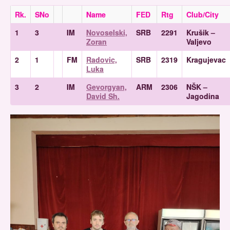
Rk.
SNo
Name
FED
Rtg
Club/City
1
3
IM
Novoselski,
SRB
2291
Krušik –
Zoran
Valjevo
2
1
FM
Radovic,
SRB
2319
Kragujevac
Luka
3
2
IM
Gevorgyan,
ARM
2306
NŠK –
David Sh.
Jagodina