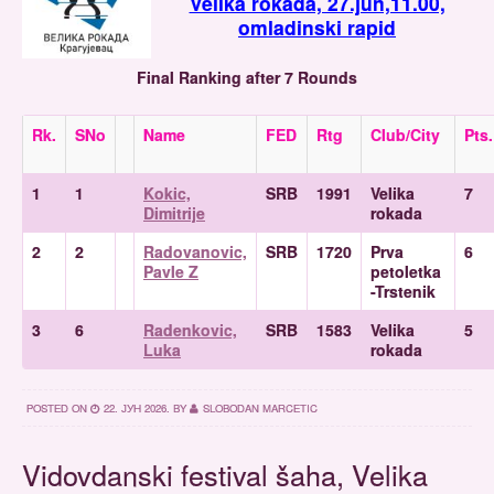
Velika rokada, 27.jun,11.00,
omladinski rapid
Final Ranking after 7 Rounds
Rk.
SNo
Name
FED
Rtg
Club/City
Pts.
1
1
Kokic,
SRB
1991
Velika
7
Dimitrije
rokada
2
2
Radovanovic,
SRB
1720
Prva
6
Pavle Z
petoletka
-Trstenik
3
6
Radenkovic,
SRB
1583
Velika
5
Luka
rokada
POSTED ON
22. ЈУН 2026.
BY
SLOBODAN MARCETIC
Vidovdanski festival šaha, Velika