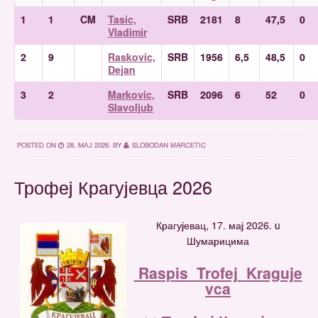
1
1
CM
Tasic,
SRB
2181
8
47,5
0
Vladimir
2
9
Raskovic,
SRB
1956
6,5
48,5
0
Dejan
3
2
Markovic,
SRB
2096
6
52
0
Slavoljub
POSTED ON
28. МАЈ 2026.
BY
SLOBODAN MARCETIC
Трофеј Крагујевца 2026
Крагујевац, 17. мај 2026. u
Шумарицима
Raspis_Trofej_Kraguje
vca