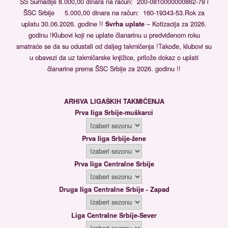
ŠS Šumadije 8.000,00 dinara na račun: 200-0810000000862-79 i
ŠSC Srbije 5.000,00 dinara na račun: 160-19343-53.Rok za
uplatu 30.06.2026. godine !!
Svrha uplate
– Kotizacija za 2026.
godinu !Klubovi koji ne uplate članarinu u predviđenom roku
smatraće se da su odustali od daljeg takmičenja !Takođe, klubovi su
u obavezi da uz takmičarske knjižice, prilože dokaz o uplati
članarine prema ŠSC Srbije za 2026. godinu !!
ARHIVA LIGAŠKIH TAKMIČENJA
Prva liga Srbije-muškarci
Prva liga Srbije-žene
Prva liga Centralne Srbije
Druga liga Centralne Srbije - Zapad
Liga Centralne Srbije-Sever