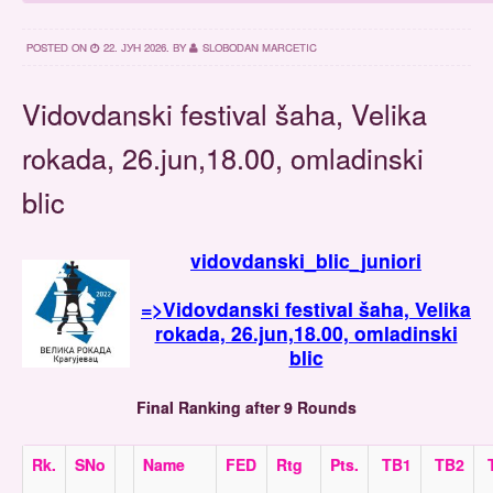
POSTED ON
22. ЈУН 2026.
BY
SLOBODAN MARCETIC
Vidovdanski festival šaha, Velika
rokada, 26.jun,18.00, omladinski
blic
vidovdanski_blic_juniori
=>Vidovdanski festival šaha, Velika
rokada, 26.jun,18.00, omladinski
blic
Final Ranking after 9 Rounds
Rk.
SNo
Name
FED
Rtg
Pts.
TB1
TB2