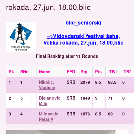
rokada, 27.jun, 18.00,blic
blic_seniorski
=>Vidovdanski festival šaha,
Velika rokada, 27.jun, 18.00,blic
Final Ranking after 11 Rounds
Rk.
SNo
Name
FED
Rtg
Pts.
TB1
TB2
1
1
Nikolic,
SRB
2079
9,5
68,5
0
Vladimir
2
5
Bjelanovic,
SRB
1849
9
71
0
Mile
3
4
Milosevic,
SRB
1876
8,5
69
0
Petar V