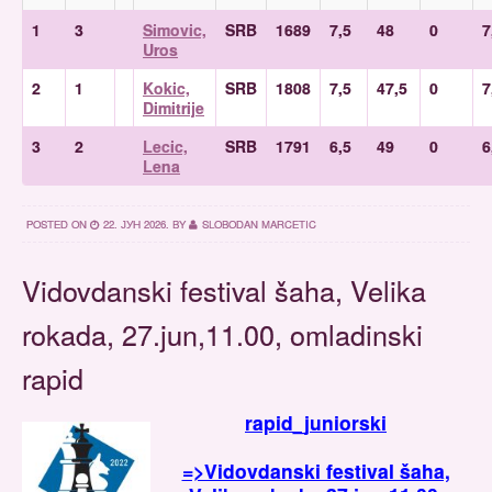
1
3
Simovic,
SRB
1689
7,5
48
0
7
Uros
2
1
Kokic,
SRB
1808
7,5
47,5
0
7
Dimitrije
3
2
Lecic,
SRB
1791
6,5
49
0
6
Lena
POSTED ON
22. ЈУН 2026.
BY
SLOBODAN MARCETIC
Vidovdanski festival šaha, Velika
rokada, 27.jun,11.00, omladinski
rapid
rapid_juniorski
=>Vidovdanski festival šaha,