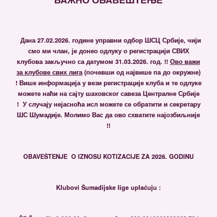
Дана 27.02.2026. године управни одбор ШСЦ Србије, чији
смо ми члан, је донео одлуку о регистрацији СВИХ
клубова закључно са датумом 31.03.2026. гoд. !!
Ово важи
за клубове свих лига
(почевши од највише па до окружне)
!
Више информација у вези регистрације клуба и те одлуке
можете наћи на сајту шаховског савеза Централне Србије
! У случају нејасноћа исл можете се обратити и секретару
ШС Шумадије. Молимо Вас да ово схватите најозбиљније
!!
OBAVEŠTENJE
O IZNOSU KOTIZACIJE ZA 2026. GODINU
Klubovi Šumadijske lige uplaćuju :