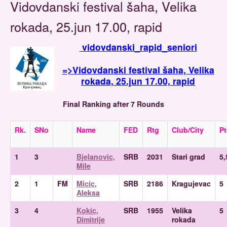
Vidovdanski festival šaha, Velika
rokada, 25.jun 17.00, rapid
vidovdanski_rapid_seniori
=>Vidovdanski festival šaha, Velika
rokada, 25.jun 17.00, rapid
Final Ranking after 7 Rounds
Rk.
SNo
Name
FED
Rtg
Club/City
Pt
1
3
Bjelanovic,
SRB
2031
Stari grad
5,
Mile
2
1
FM
Micic,
SRB
2186
Kragujevac
5
Aleksa
3
4
Kokic,
SRB
1955
Velika
5
Dimitrije
rokada