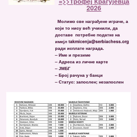
=>>Трофеј Крагујевца
2026
Молимо све награђене играче, а
који то нису већ учинили, да
доставе потребне податке на
имејл takmicenja@serbiachess.org
ради исплате награда.
– Име и презиме
– Адреса из личне карте
– ЈМБГ
– Број рачуна у банци
– Статус: запослен; незапослен