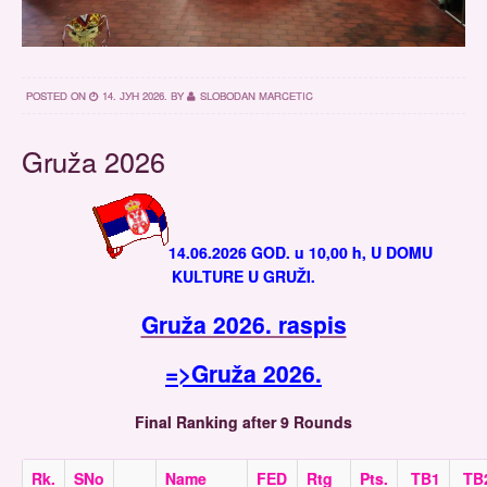
POSTED ON
14. ЈУН 2026.
BY
SLOBODAN MARCETIC
Gruža 2026
14.06.2026 GOD. u 10,00 h, U DOMU
KULTURE U GRUŽI.
Gruža 2026. raspis
=>Gruža 2026.
Final Ranking after 9 Rounds
Rk.
SNo
Name
FED
Rtg
Pts.
TB1
TB