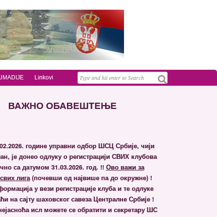
 ŠUMADIJE
Linkovi
ВАЖНО ОБАВЕШТЕЊЕ
02.2026. године управни одбор ШСЦ Србије, чији
ан, је донео одлуку о регистрацији СВИХ клубова
но са датумом 31.03.2026. гoд. !!
Ово важи за
свих лига
(почевши од највише па до окружне) !
ормација у вези регистрације клуба и те одлуке
ћи на сајту шаховског савеза Централне Србије !
 нејасноћа исл можете се обратити и секретару ШС