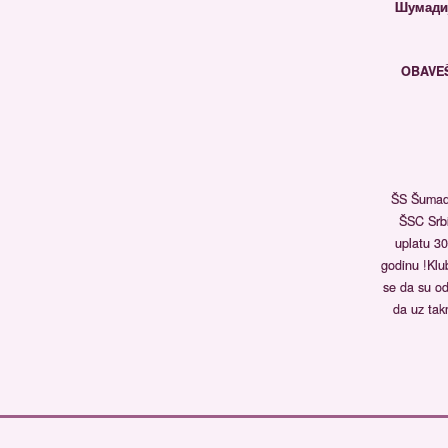
Шумадиј
OBAVE
ŠS Šumadi
ŠSC Srb
uplatu 30
godinu !Klu
se da su od
da uz tak