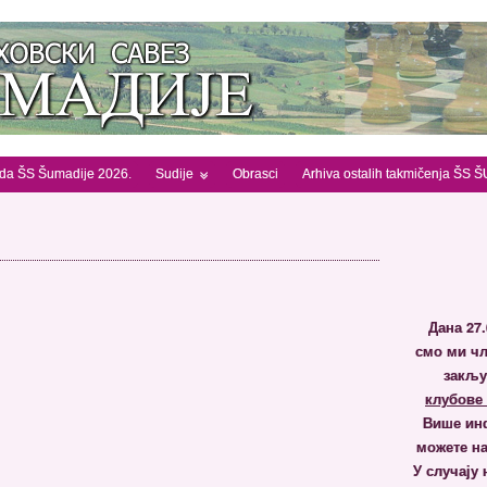
ada ŠS Šumadije 2026.
Sudije
Obrasci
Arhiva ostalih takmičenja ŠS
Дана 27.
смо ми чл
закључ
клубове 
Више инф
можете на
У случају