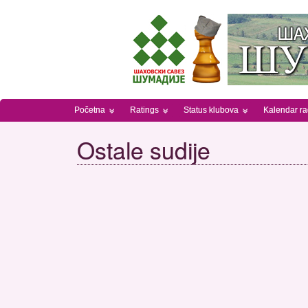
Početna
Ratings
Status klubova
Kalendar r
Ostale sudije