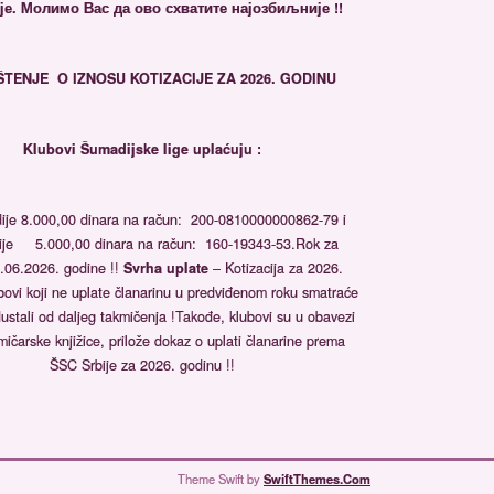
е. Молимо Вас да ово схватите најозбиљније !!
ŠTENJE
O IZNOSU KOTIZACIJE ZA 2026. GODINU
Klubovi Šumadijske lige uplaćuju :
je 8.000,00 dinara na račun: 200-0810000000862-79 i
ije 5.000,00 dinara na račun: 160-19343-53.Rok za
.06.2026. godine !!
Svrha uplate
– Kotizacija za 2026.
bovi koji ne uplate članarinu u predviđenom roku smatraće
ustali od daljeg takmičenja !Takođe, klubovi su u obavezi
mičarske knjižice, prilože dokaz o uplati članarine prema
ŠSC Srbije za 2026. godinu !!
Theme Swift by
SwiftThemes.Com